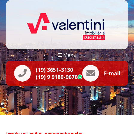
Menu
(19) 3651-3130
E-mail
(19) 9 9180-9676
WhatsApp