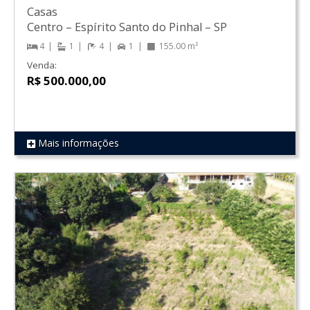
Casas
Centro
–
Espírito Santo do Pinhal
–
SP
4
1
4
1
155.00 m²
Venda:
R$ 500.000,00
Mais informações
REF 316