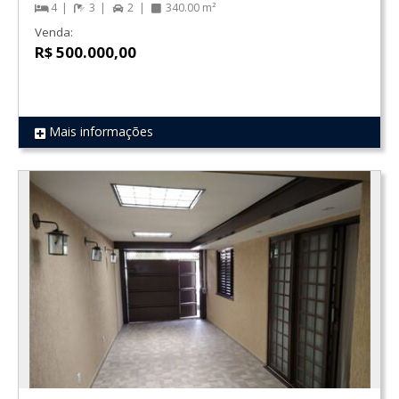
4
3
2
340.00 m²
Venda:
R$ 500.000,00
Mais informações
REF 483