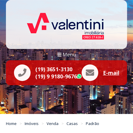
Menu
(19) 3651-3130
E-mail
(19) 9 9180-9676
WhatsApp
Home
Imóveis
Venda
Casas
Padrão