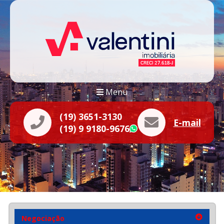
Menu
(19) 3651-3130
E-mail
(19) 9 9180-9676
WhatsApp
Negociação
Negociação