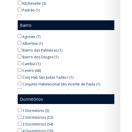
Kitchenette (3)
Padrão (1)
Ponto (56)
Loja (1)
Bairro
Sala (2)
Agreste (7)
Padrão (7)
Albertina (1)
Padrão (3)
Bairro das Palmeiras (1)
Barracão (2)
Bairro dos Diogos (1)
Área de Lazer (1)
Cambuí (1)
Centro (66)
Conj Hab São Judas Tadeu I (1)
Conjunto Habitacional São Vicente de Paula (1)
Conjunto Habitacional Virgílio Alves de Carvalho Pinto
(2)
Dormitórios
Jardim Baronesa da Mota Paes (1)
Jardim Bartholomeu Bueno de Miranda (1)
1 Dormitório (5)
Jardim Bela Vista (5)
2 Dormitórios (52)
Jardim Brasil (2)
3 Dormitórios (54)
Jardim Campos Salles (4)
4 Dormitórios (20)