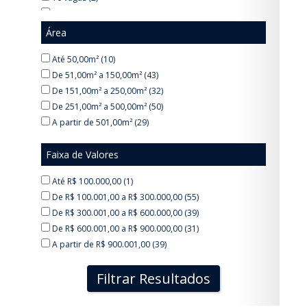
Jardim Universitário II (5)
12 vagas (1)
Jardim Varam (1)
14 vagas (1)
Área
Jardim Vitória (1)
20 vagas (1)
Jardim das Rosas (15)
Até 50,00m² (10)
Jardim do Trevo (2)
De 51,00m² a 150,00m² (43)
Jd. Florence (1)
De 151,00m² a 250,00m² (32)
Largo Santa Cruz (1)
De 251,00m² a 500,00m² (50)
Largo São João (6)
A partir de 501,00m² (29)
Parque da Figueira (6)
Parque da Figueira II (1)
Faixa de Valores
Parque das Nações (12)
Parque do Lago (6)
Até R$ 100.000,00 (1)
Santa Luzia (2)
De R$ 100.001,00 a R$ 300.000,00 (55)
São Pantaleão (2)
De R$ 300.001,00 a R$ 600.000,00 (39)
Vila Celina (2)
De R$ 600.001,00 a R$ 900.000,00 (31)
Vila Centenário (2)
A partir de R$ 900.001,00 (39)
Vila Industrial (1)
Vila Maringá (1)
Filtrar Resultados
Vila Moreira (1)
Vila Norma (6)