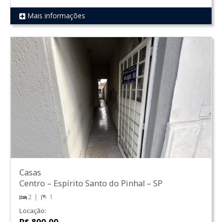
Mais informações
REF 1660
Casas
Centro
–
Espírito Santo do Pinhal
–
SP
2
1
Locação:
R$ 800,00