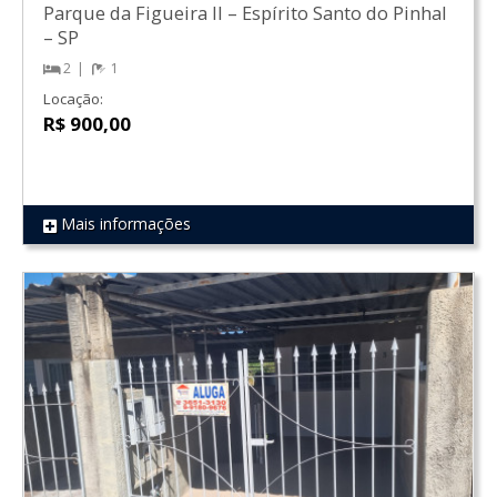
Parque da Figueira II
–
Espírito Santo do Pinhal
–
SP
2
1
Locação:
R$ 900,00
Mais informações
REF 1233