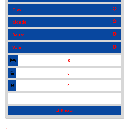
Tipo
Tipo
Cidade
Cidade
Bairro
Bairro
Valor
Valor
Quartos
Suítes
Vagas
Referência
Buscar