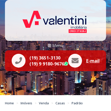
Menu
(19) 3651-3130
E-mail
(19) 9 9180-9676
WhatsApp
Home
Imóveis
Venda
Casas
Padrão