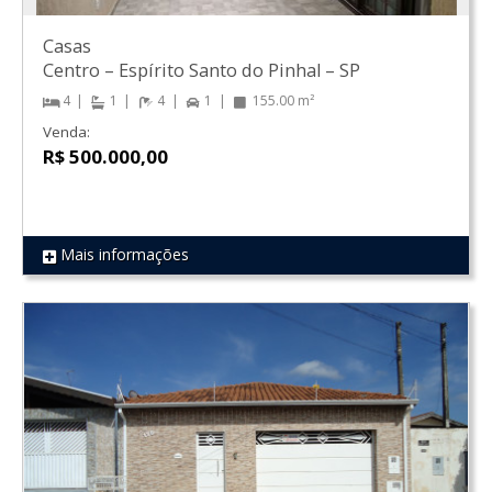
Casas
Centro
–
Espírito Santo do Pinhal
–
SP
4
1
4
1
155.00 m²
Venda:
R$ 500.000,00
Mais informações
REF 316