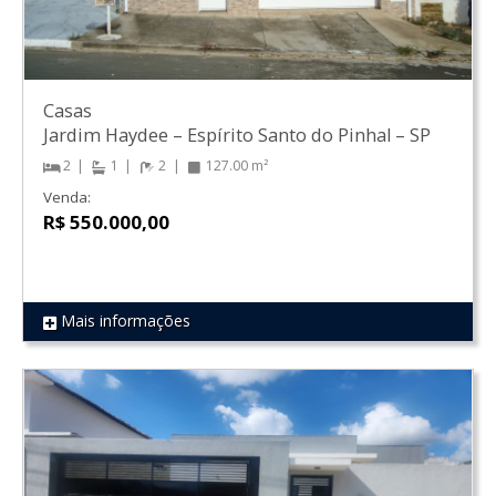
Casas
Jardim Haydee
–
Espírito Santo do Pinhal
–
SP
2
1
2
127.00 m²
Venda:
R$ 550.000,00
Mais informações
REF 1300