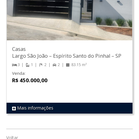
Casas
Largo São João
–
Espírito Santo do Pinhal
–
SP
3
1
2
2
83.15 m²
Venda:
R$ 450.000,00
Mais informações
REF 1001
Voltar