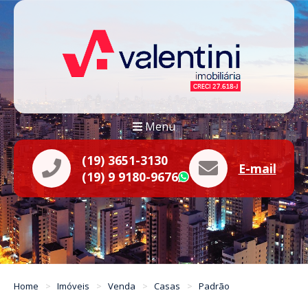
Menu
(19) 3651-3130
E-mail
(19) 9 9180-9676
WhatsApp
Home
Imóveis
Venda
Casas
Padrão