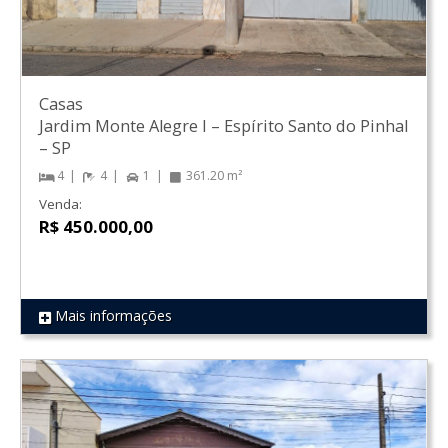
Casas
Jardim Monte Alegre I
–
Espírito Santo do Pinhal
–
SP
4
4
1
361.20 m²
Venda:
R$ 450.000,00
Mais informações
REF 1593