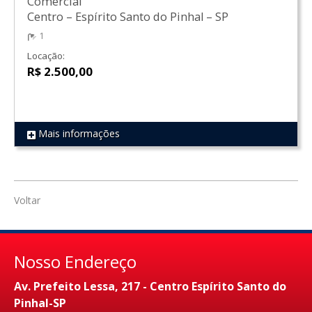
Comercial
Centro
–
Espírito Santo do Pinhal
–
SP
1
Locação:
R$ 2.500,00
Mais informações
REF 645
Voltar
Nosso Endereço
Av. Prefeito Lessa, 217 - Centro Espírito Santo do
Pinhal-SP