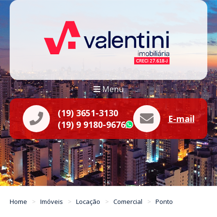
Menu
(19) 3651-3130
E-mail
(19) 9 9180-9676
WhatsApp
Home
Imóveis
Locação
Comercial
Ponto