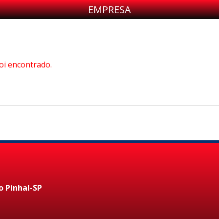
EMPRESA
oi encontrado.
o Pinhal-SP