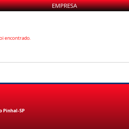
EMPRESA
oi encontrado.
o Pinhal-SP