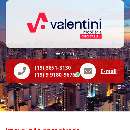
Menu
(19) 3651-3130
E-mail
(19) 9 9180-9676
WhatsApp