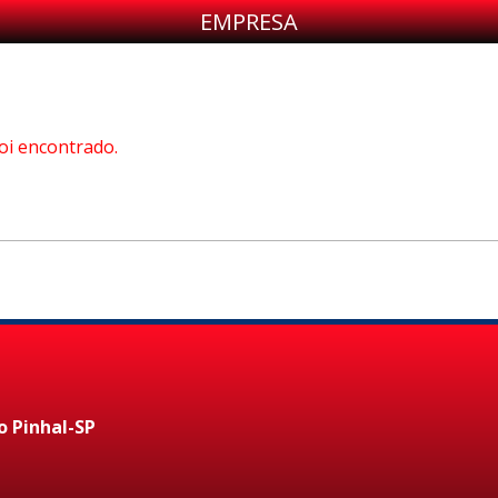
EMPRESA
oi encontrado.
o Pinhal-SP