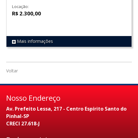
Locação:
R$ 2.300,00
Mais informações
REF 1255
Voltar
Nosso Endereço
Av. Prefeito Lessa, 217 - Centro Espírito Santo do
Pinhal-SP
CRECI 27.618-J