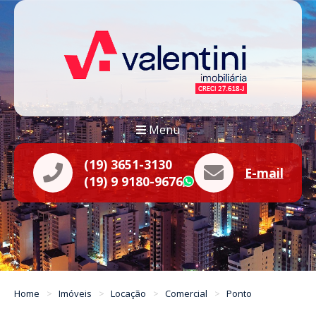
Menu
(19) 3651-3130
E-mail
(19) 9 9180-9676
WhatsApp
Home
Imóveis
Locação
Comercial
Ponto