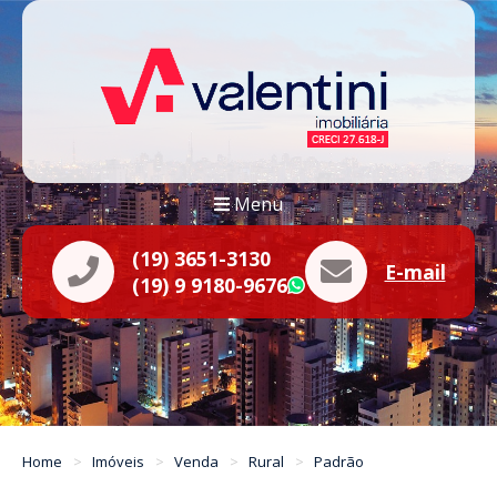
Menu
(19) 3651-3130
E-mail
(19) 9 9180-9676
WhatsApp
Home
Imóveis
Venda
Rural
Padrão