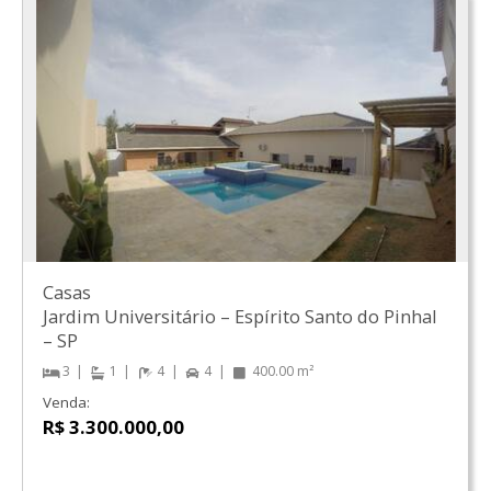
Casas
Jardim Universitário
–
Espírito Santo do Pinhal
–
SP
3
1
4
4
400.00 m²
Venda:
R$ 3.300.000,00