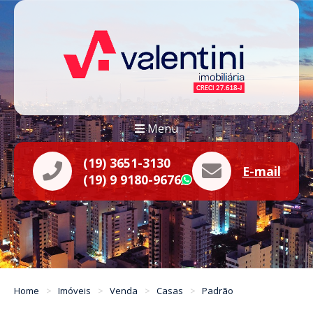
Menu
(19) 3651-3130
E-mail
(19) 9 9180-9676
WhatsApp
Home
Imóveis
Venda
Casas
Padrão