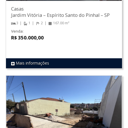
Casas
Jardim Vitória
–
Espírito Santo do Pinhal
–
SP
3
1
2
167.00 m²
Venda:
R$ 350.000,00
Mais informações
REF 874