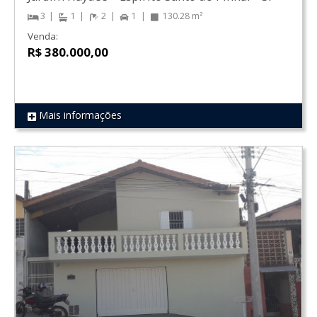
3
1
2
1
130.28 m²
Venda:
R$ 380.000,00
Mais informações
REF 510