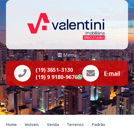
Menu
(19) 3651-3130
E-mail
(19) 9 9180-9676
WhatsApp
Home
Imóveis
Venda
Terrenos
Padrão