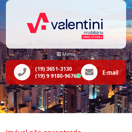
Menu
(19) 3651-3130
E-mail
(19) 9 9180-9676
WhatsApp