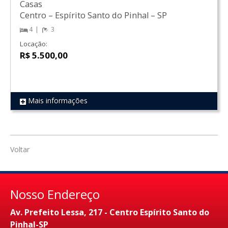
Casas
Centro
–
Espírito Santo do Pinhal
–
SP
4
3
Locação:
R$ 5.500,00
Mais informações
REF 1060
Voltar
Nosso Endereço
Av. Prefeito Lessa, 217 - Centro Espírito Santo do
Pinhal-SP