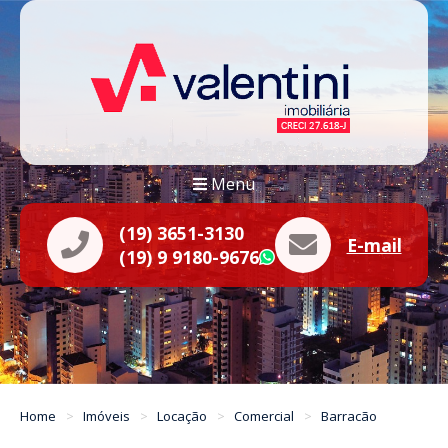
Menu
(19) 3651-3130
E-mail
(19) 9 9180-9676
WhatsApp
Home
Imóveis
Locação
Comercial
Barracão