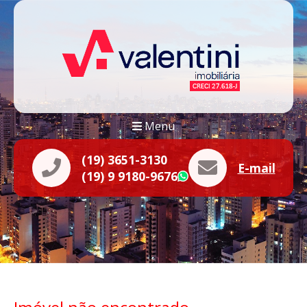
Menu
(19) 3651-3130
E-mail
(19) 9 9180-9676
WhatsApp