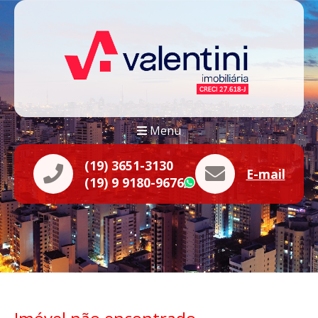
Menu
(19) 3651-3130
E-mail
(19) 9 9180-9676
WhatsApp