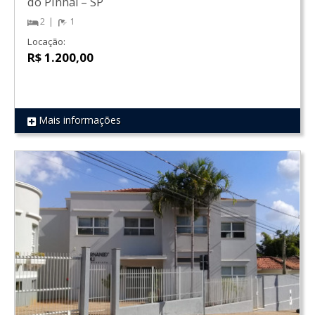
do Pinhal
–
SP
2
1
Locação:
R$ 1.200,00
Mais informações
REF 1846