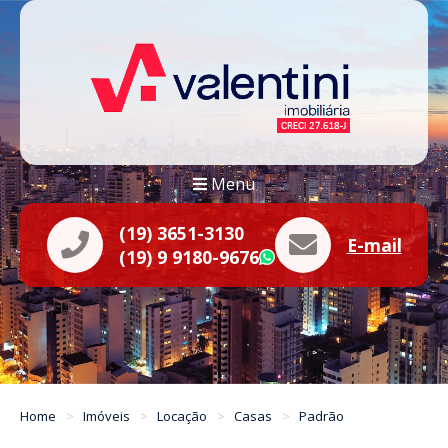
Menu
(19) 3651-3130
E-mail
(19) 9 9180-9676
WhatsApp
Home
Imóveis
Locação
Casas
Padrão