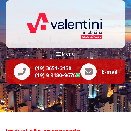
Menu
(19) 3651-3130
E-mail
(19) 9 9180-9676
WhatsApp