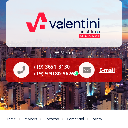
Menu
(19) 3651-3130
E-mail
(19) 9 9180-9676
WhatsApp
Home
Imóveis
Locação
Comercial
Ponto