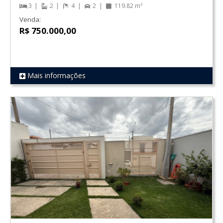
3
2
4
2
119.82 m²
Venda:
R$ 750.000,00
Mais informações
REF 1352