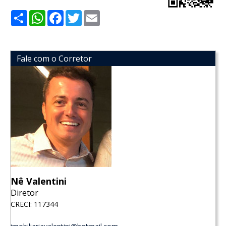
Share
WhatsApp
Facebook
Twitter
Email
Fale com o Corretor
Nê Valentini
Diretor
CRECI: 117344