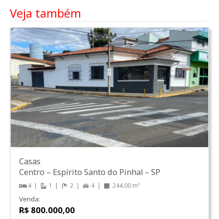
Veja também
Casas
Centro
–
Espírito Santo do Pinhal
–
SP
4
1
2
4
244.00 m²
Venda:
R$ 800.000,00