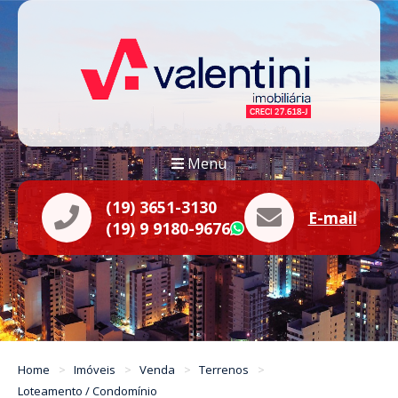
Menu
(19) 3651-3130
E-mail
(19) 9 9180-9676
WhatsApp
Home
Imóveis
Venda
Terrenos
Loteamento / Condomínio