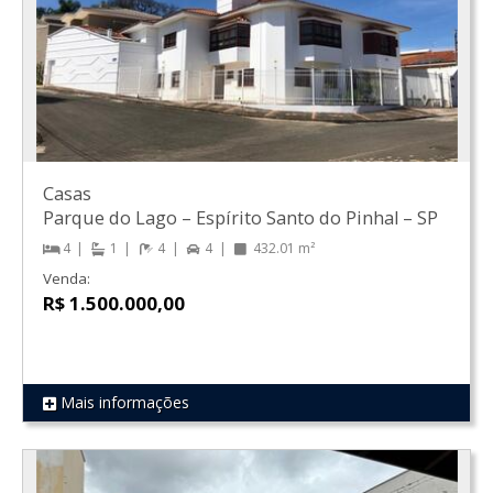
Casas
Parque do Lago
–
Espírito Santo do Pinhal
–
SP
4
1
4
4
432.01 m²
Venda:
R$ 1.500.000,00
Mais informações
REF 195