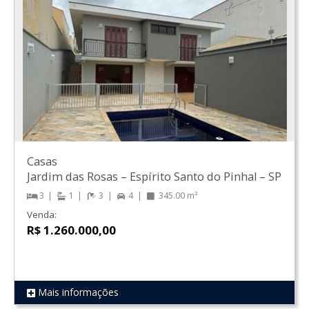
Casas
Jardim das Rosas
–
Espírito Santo do Pinhal
–
SP
3
1
3
4
345.00 m²
Venda:
R$ 1.260.000,00
Mais informações
REF 163