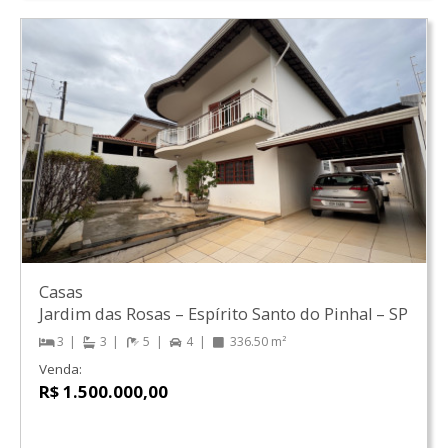
Casas
Jardim das Rosas
–
Espírito Santo do Pinhal
–
SP
3
3
5
4
336.50 m²
Venda:
R$ 1.500.000,00