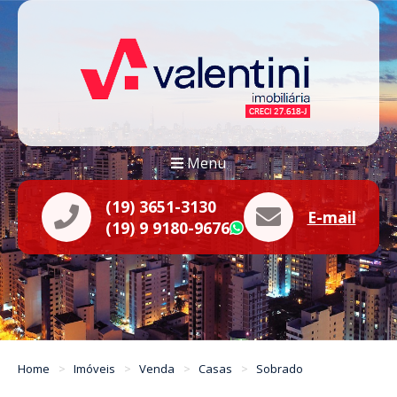
Menu
(19) 3651-3130
E-mail
(19) 9 9180-9676
WhatsApp
Home
Imóveis
Venda
Casas
Sobrado