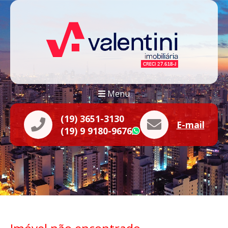
Menu
(19) 3651-3130
E-mail
(19) 9 9180-9676
WhatsApp