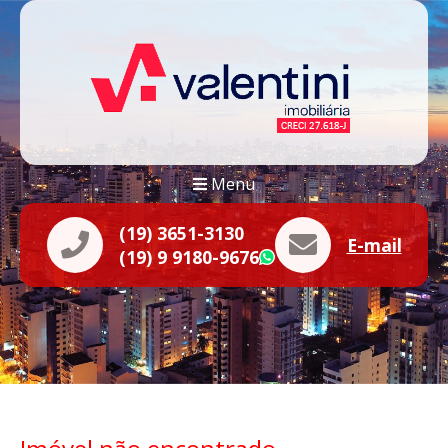
Menu
(19) 3651-3130
E-mail
(19) 9 9180-9676
WhatsApp