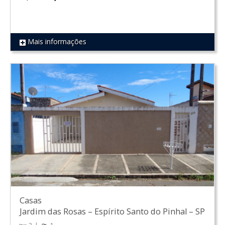
Mais informações
REF 1255
Casas
Jardim das Rosas
–
Espírito Santo do Pinhal
–
SP