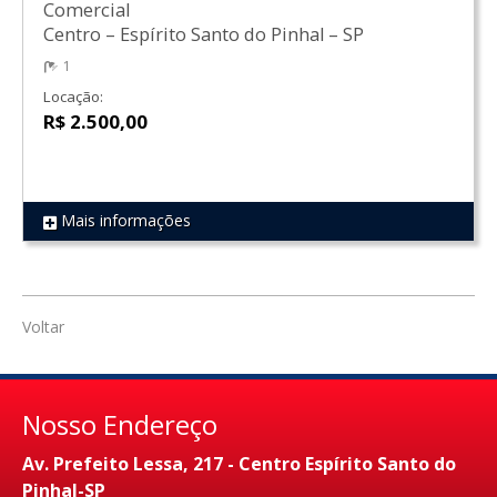
Comercial
Centro
–
Espírito Santo do Pinhal
–
SP
1
Locação:
R$ 2.500,00
Mais informações
REF 645
Voltar
Nosso Endereço
Av. Prefeito Lessa, 217 - Centro Espírito Santo do
Pinhal-SP