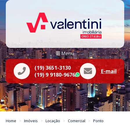
Menu
(19) 3651-3130
E-mail
(19) 9 9180-9676
WhatsApp
Home
Imóveis
Locação
Comercial
Ponto