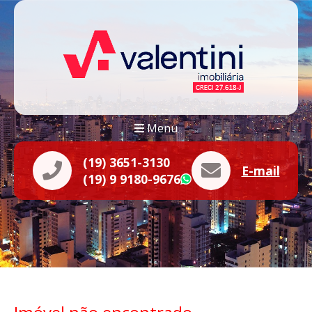
Menu
(19) 3651-3130
E-mail
(19) 9 9180-9676
WhatsApp