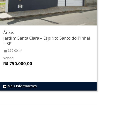
Áreas
Jardim Santa Clara
–
Espírito Santo do Pinhal
–
SP
350.00 m²
Venda:
R$ 750.000,00
Mais informações
REF 1317