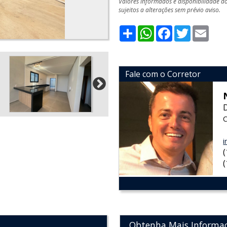
Valores informados e disponibilidade d
sujeitos a alterações sem prévio aviso.
Share
WhatsApp
Facebook
Twitter
Emai
Fale com o Corretor
C
i
Obtenha Mais Informa