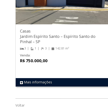
Casas
Jardim Espírito Santo
–
Espírito Santo do
Pinhal
–
SP
3
1
3
142.81 m²
Venda:
R$ 750.000,00
Mais informações
REF 1766
Voltar