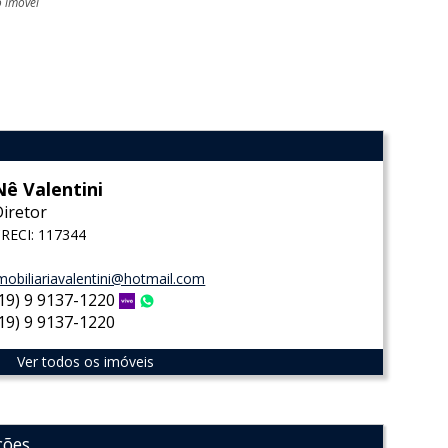
o imóvel
l
Nê Valentini
Diretor
RECI: 117344
mobiliariavalentini@hotmail.com
(19) 9 9137-1220
Vivo
WhatsApp
(19) 9 9137-1220
Ver todos os imóveis
ções