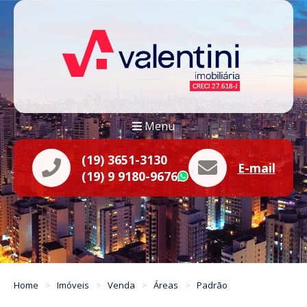
Menu
(19) 3651-3130
E-mail
(19) 9 9180-9676
WhatsApp
Home
Imóveis
Venda
Áreas
Padrão