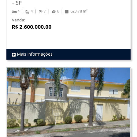
–
SP
4
4
7
6
623.78 m²
Venda:
R$ 2.600.000,00
Mais informações
REF 419