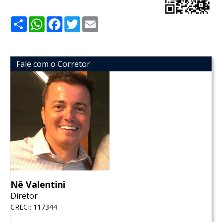
Share
WhatsApp
Facebook
Twitter
Email
Fale com o Corretor
Nê Valentini
Diretor
CRECI: 117344