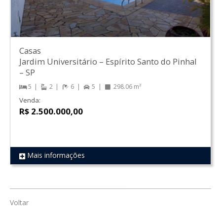
Casas
Jardim Universitário
–
Espírito Santo do Pinhal
–
SP
5
2
6
5
298.06 m²
Venda:
R$ 2.500.000,00
Mais informações
REF 1849
Voltar