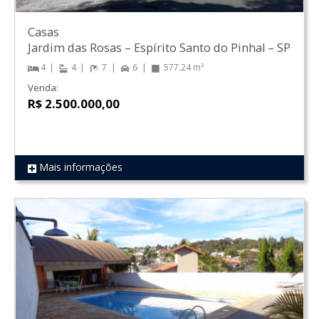
Casas
Jardim das Rosas
–
Espírito Santo do Pinhal
–
SP
4
4
7
6
577.24 m²
Venda:
R$ 2.500.000,00
Mais informações
REF 1733