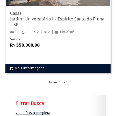
Casas
Jardim Universitário I
–
Espírito Santo do Pinhal
–
SP
3
1
2
2
156.00 m²
Venda:
R$ 550.000,00
Mais informações
REF 1691
Página: 1 de 1
Filtrar Busca
Voltar à lista completa