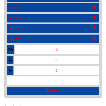
Tipo
Tipo
Cidade
Cidade
Bairro
Bairro
Valor
Valor
Quartos
Suítes
Vagas
Referência
Buscar