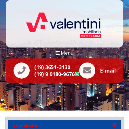
Menu
(19) 3651-3130
E-mail
(19) 9 9180-9676
WhatsApp
Negociação
Negociação